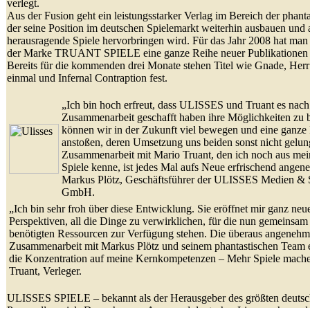
verlegt.
Aus der Fusion geht ein leistungsstarker Verlag im Bereich der phanta
der seine Position im deutschen Spielemarkt weiterhin ausbauen und 
herausragende Spiele hervorbringen wird. Für das Jahr 2008 hat ma
der Marke TRUANT SPIELE eine ganze Reihe neuer Publikationen z
Bereits für die kommenden drei Monate stehen Titel wie Gnade, Herr
einmal und Infernal Contraption fest.
„Ich bin hoch erfreut, dass ULISSES und Truant es nach 
Zusammenarbeit geschafft haben ihre Möglichkeiten zu
können wir in der Zukunft viel bewegen und eine ganze 
anstoßen, deren Umsetzung uns beiden sonst nicht gelu
Zusammenarbeit mit Mario Truant, den ich noch aus mein
Spiele kenne, ist jedes Mal aufs Neue erfrischend angen
Markus Plötz, Geschäftsführer der ULISSES Medien & Sp
GmbH.
„Ich bin sehr froh über diese Entwicklung. Sie eröffnet mir ganz neu
Perspektiven, all die Dinge zu verwirklichen, für die nun gemeinsam
benötigten Ressourcen zur Verfügung stehen. Die überaus angeneh
Zusammenarbeit mit Markus Plötz und seinem phantastischen Team e
die Konzentration auf meine Kernkompetenzen – Mehr Spiele mach
Truant, Verleger.
ULISSES SPIELE – bekannt als der Herausgeber des größten deuts