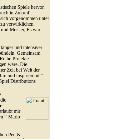
stischen Spiele hervor,
auch in Zukunft
n sich vorgenommen unter
u verwirklichen.
 und Meister, Es war
langer und intensiver
 bündeln. Gemeinsam
Reihe Projekte
ngen wäre. Die
er Zeit bei Welt der
ehm und inspirierend.“
iel Distributions
e
 die
me
rlaubt mir
en!“ Mario
chen Pen &